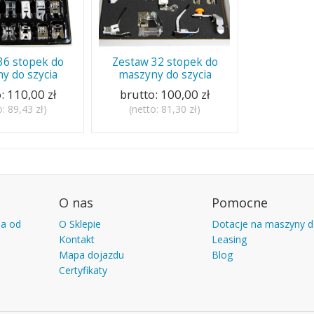
36 stopek do
Zestaw 32 stopek do
y do szycia
maszyny do szycia
o:
110,00 zł
brutto:
100,00 zł
o:
89,43 zł
)
(netto:
81,30 zł
)
O nas
Pomocne
ia od
O Sklepie
Dotacje na maszyny d
Kontakt
Leasing
Mapa dojazdu
Blog
Certyfikaty