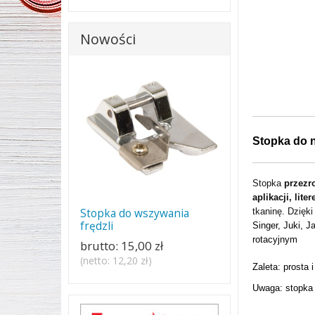
Nowości
Stopka do n
Stopka
przezr
aplikacji, lite
tkaninę. Dzięk
Stopka do wszywania
frędzli
Singer, Juki, 
rotacyjnym
brutto:
15,00 zł
(netto:
12,20 zł
)
Zaleta: prosta
Uwaga: stopka 