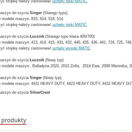
żyć stopkę należy zastosować
uchwty niski MATIC
,
maszyn do szycia
Singer
(Starego typu),
e modele maszyn: 833, 814, 518, 514
żyć stopkę należy zastosować
uchwty niski MATIC
maszyn do szycia
Łucznik
(Starego typu klasa 400/700)
 modele maszyn: 413, 414, 415, 431, 432, 440, 435, 436, 441, 724, 725, 746
żyć stopkę należy zastosować
uchwty wysoki MATIC
maszyn do szycia
Łucznik
(Nowy typ)
 modele maszyn: Balladyna 2020, 2015 Zofia, 2014 Ewa, 2008 Weronika, 20
maszyn do szycia
Singer
(Nowy typ),
we modele maszyn: 4411 HEAVY DUTY, 4423 HEAVY DUTY, 4432 HEAVY D
maszyn do szycia
SilverCrest
 produkty