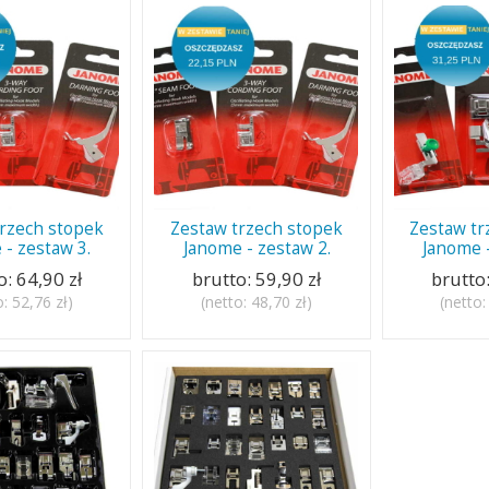
trzech stopek
Zestaw trzech stopek
Zestaw tr
 - zestaw 3.
Janome - zestaw 2.
Janome -
o:
64,90 zł
brutto:
59,90 zł
brutto
o:
52,76 zł
)
(netto:
48,70 zł
)
(netto