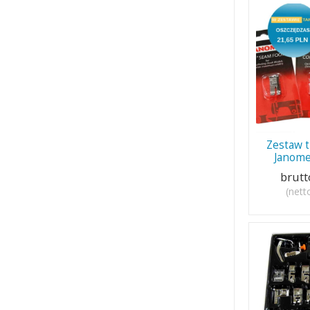
Zestaw 
Janome
brutt
(nett