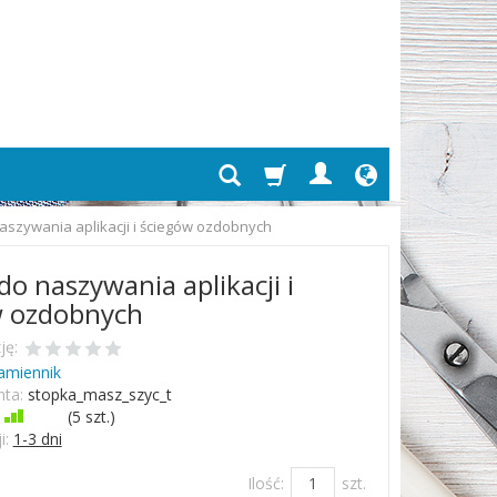
aszywania aplikacji i ściegów ozdobnych
do naszywania aplikacji i
w ozdobnych
ję:
amiennik
ta:
stopka_masz_szyc_t
Jest
(
5
szt.)
i:
1-3 dni
Ilość:
szt.