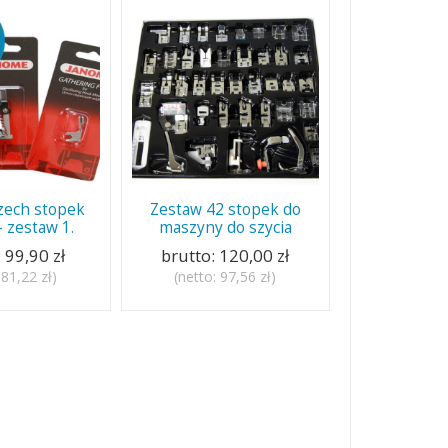
zech stopek
Zestaw 42 stopek do
 zestaw 1.
maszyny do szycia
:
99,90 zł
brutto:
120,00 zł
:
81,22 zł
)
(netto:
97,56 zł
)