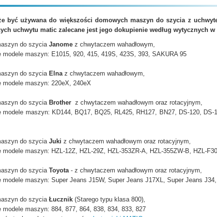
że być używana do większości domowych maszyn do szycia z uchwy
cych uchwytu matic zalecane jest jego dokupienie według wytycznych w p
maszyn do szycia
Janome
z chwytaczem wahadłowym,
e modele maszyn: E1015, 920, 415, 419S, 423S, 393, SAKURA 95
maszyn do szycia
Elna
z chwytaczem wahadłowym,
e modele maszyn: 220eX, 240eX
maszyn do szycia
Brother
z chwytaczem wahadłowym oraz rotacyjnym,
e modele maszyn: KD144, BQ17, BQ25, RL425, RH127, BN27, DS-120, DS-1
maszyn do szycia
Juki
z chwytaczem wahadłowym oraz rotacyjnym,
e modele maszyn: HZL-12Z, HZL-29Z, HZL-353ZR-A, HZL-355ZW-B, HZL-F30
maszyn do szycia
Toyota
- z chwytaczem wahadłowym oraz rotacyjnym,
e modele maszyn: Super Jeans J15W, Super Jeans J17XL, Super Jeans J34,
maszyn do szycia
Łucznik
(Starego typu klasa 800),
 modele maszyn: 884, 877, 864, 838, 834, 833, 827