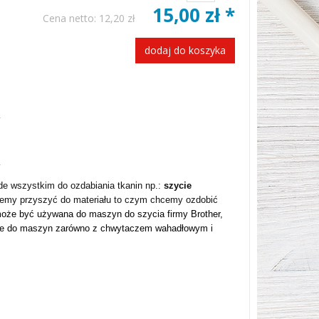
15,00 zł *
Cena netto:
12,20 zł
dodaj do koszyka
de wszystkim do ozdabiania tkanin np.:
szycie
możemy przyszyć do materiału to czym chcemy ozdobić
oże być używana do maszyn do szycia firmy Brother,
je do maszyn zarówno z chwytaczem wahadłowym i