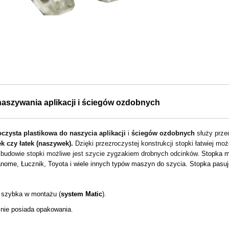
aszywania aplikacji i ściegów ozdobnych
oczysta plastikowa
do naszycia aplikacji
i
ściegów ozdobnych
służy prze
rek czy łatek (naszywek).
Dzięki przezroczystej konstrukcji stopki łatwiej 
i budowie stopki możliwe jest szycie zygzakiem drobnych odcinków.
Stopka m
Janome, Łucznik, Toyota i wiele innych typów maszyn do szycia.
Stopka pasu
 i szybka w montażu (
system Matic
).
nie posiada opakowania
.