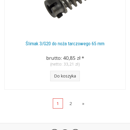
Ślimak 3/G20 do noża tarczowego 65 mm
brutto:
40,85 zł
*
(netto:
33,21 zł
)
Do koszyka
1
2
»