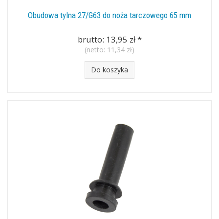
Obudowa tylna 27/G63 do noża tarczowego 65 mm
brutto:
13,95 zł
*
(netto:
11,34 zł
)
Do koszyka