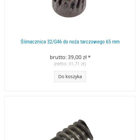
Ślimacznica 32/G46 do noża tarczowego 65 mm
brutto:
39,00 zł
*
(netto:
31,71 zł
)
Do koszyka