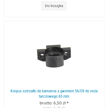
Do koszyka
Korpus ostrzałki do kamienia z gwintem 56/G9 do noża
tarczowego 65 mm
brutto:
6,50 zł
*
(netto:
5,28 zł
)