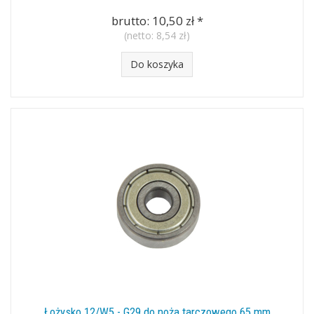
brutto:
10,50 zł
*
(netto:
8,54 zł
)
Do koszyka
Łożysko 12/W5 - G29 do noża tarczowego 65 mm