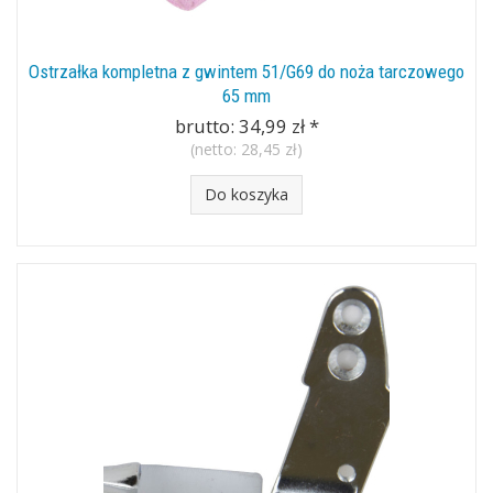
Ostrzałka kompletna z gwintem 51/G69 do noża tarczowego
65 mm
brutto:
34,99 zł
*
(netto:
28,45 zł
)
Do koszyka